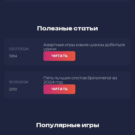
Полезные статьи
Азартные игры какие шансы добиться
удачи
02.07.2024
ЧИТАТЬ
1954
Пять лучших слотов Spinomenal за
2024 год
19.09.2024
ЧИТАТЬ
2213
Популярные игры