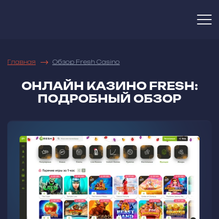
ДЕМО-ИГРЫ
ОБЗОРЫ КАЗИНО
Главная
Обзор Fresh Casino
РУЛЕТКА
БЛЭКДЖЕК
БЛОГ
ОНЛАЙН КАЗИНО FRESH:
ПОДРОБНЫЙ ОБЗОР