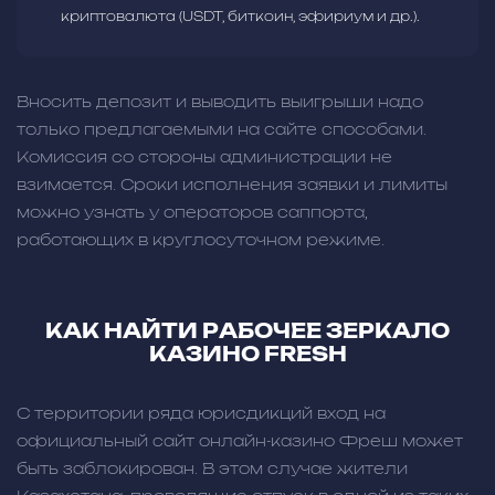
криптовалюта (USDT, биткоин, эфириум и др.).
Вносить депозит и выводить выигрыши надо
только предлагаемыми на сайте способами.
Комиссия со стороны администрации не
взимается. Сроки исполнения заявки и лимиты
можно узнать у операторов саппорта,
работающих в круглосуточном режиме.
КАК НАЙТИ РАБОЧЕЕ ЗЕРКАЛО
КАЗИНО FRESH
С территории ряда юрисдикций вход на
официальный сайт онлайн-казино Фреш может
быть заблокирован. В этом случае жители