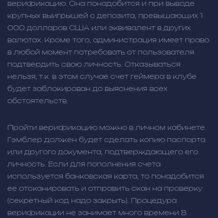
верификацию. Она понадобится и при выводе
крупных выигрышей с депозита, превышающих 1
000 долларов США или эквивалент в других
валютах. Кроме того, администрация имеет право
в любой момент потребовать от пользователя
подтвердить свою личность. Отказываться
нельзя, т.к. в этом случае счет геймера в клубе
будет заблокирован до выяснения всех
обстоятельств.
Пройти верификацию можно в личном кабинете.
Гэмблер должен будет сделать копию паспорта
или другого документа, подтверждающего его
личность. Если для пополнения счета
используется банковская карта, то понадобится
ее отсканировать и отправить скан на проверку
(секретный код надо закрыть). Процедура
верификации не занимает много времени В