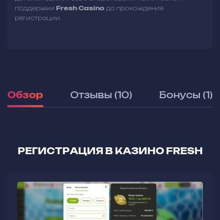
поддержки
Fresh Casino
до прохождения
регистрации.
Обзор
Отзывы (10)
Бонусы (1)
РЕГИСТРАЦИЯ В КАЗИНО FRESH