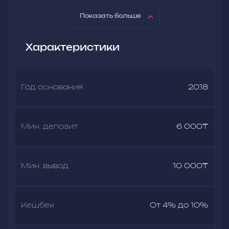
Показать больше
Характеристики
Год основания
2018
Мин. депозит
6 000₸
Мин. вывод
10 000₸
Кешбек
От 4% до 10%