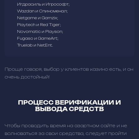
Игдрасиль и Игрософт;
Wazdan и Спиноменал;
Netgame и Gamzix;
Playtech и Red Tiger;
Novomatic и Playson;
Fugaso и GameArt;
Truelab и NetEnt.
Проще говоря, выбор у клиентов казино есть, и он
очень достойный!
ПРОЦЕСС ВЕРИФИКАЦИИ И
ВЫВОДА СРЕДСТВ
Чтобы проводить время на азартном сайте и не
волноваться за свои средства, следует пройти