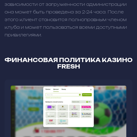
зависимости от загруженности администрации
она может быть проведена за 2-24 часа. После
этого клиент становится полноправным членом
клуба и может пользоваться всеми доступными
привилегиями.
ФИНАНСОВАЯ ПОЛИТИКА КАЗИНО
FRESH