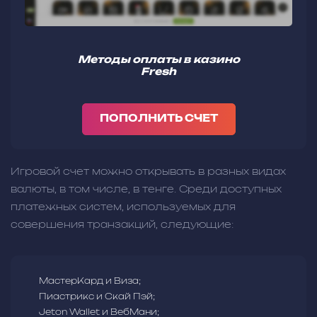
Методы оплаты в казино
Fresh
ПОПОЛНИТЬ СЧЕТ
Игровой счет можно открывать в разных видах
валюты, в том числе, в тенге. Среди доступных
платежных систем, используемых для
совершения транзакций, следующие:
МастерКард и Виза;
Пиастрикс и Скай Пэй;
Jeton Wallet и ВебМани;