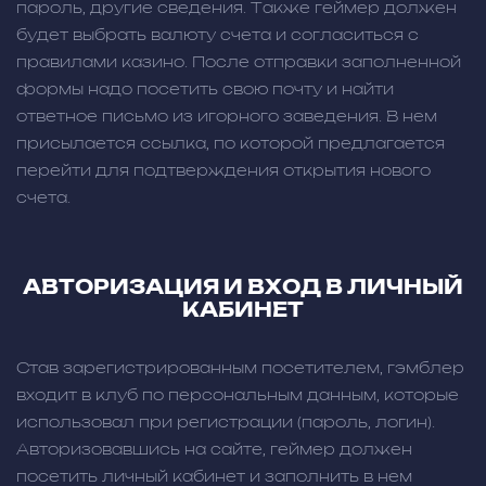
пароль, другие сведения. Также геймер должен
будет выбрать валюту счета и согласиться с
правилами казино. После отправки заполненной
формы надо посетить свою почту и найти
ответное письмо из игорного заведения. В нем
присылается ссылка, по которой предлагается
перейти для подтверждения открытия нового
счета.
АВТОРИЗАЦИЯ И ВХОД В ЛИЧНЫЙ
КАБИНЕТ
Став зарегистрированным посетителем, гэмблер
входит в клуб по персональным данным, которые
использовал при регистрации (пароль, логин).
Авторизовавшись на сайте, геймер должен
посетить личный кабинет и заполнить в нем