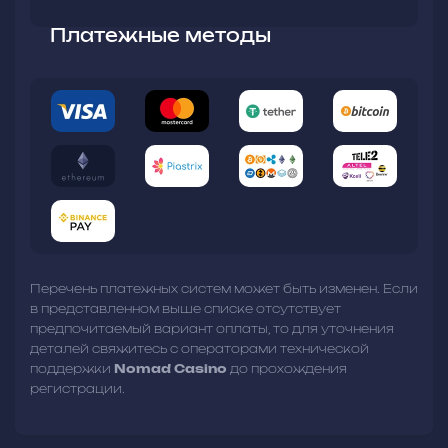
Платежные методы
Перечень платежных систем может быть изменен. Если
в представленном выше списке отсутствует
предпочитаемый вариант оплаты, то для уточнения
деталей свяжитесь с операторами технической
поддержки
Nomad Casino
до прохождения
регистрации.