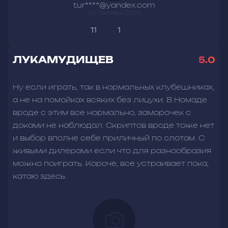
tur****@yandex.com
09 Октября 2024
11
1
ЛУКАМУДИЩЕВ
5.0
Ну если играть, так в нормальных клубешниках,
а не на помойках всяких без лицухи. В Номаде
вроде с этим все нормально, заморочек с
доками не наблюдал. Скриптов вроде тоже нет
и выбор вполне себе приличный по слотам. С
живыми дилерами если что для разнообразия
можно поиграть. Короче, все устраивает пока,
катаю здесь.