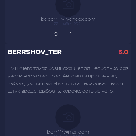
babe****@yandex.com
22 Ноября 2024
9
1
BERRSHOV_TER
5.0
Ну ничего такая казиноха. Депал несколько раз
уже и все четко пока. Автоматы приличные,
выбор достойный. Что то там несколько тысяч
штук вроде. Выбрать, короче, есть из чего.
ber****@mail.com