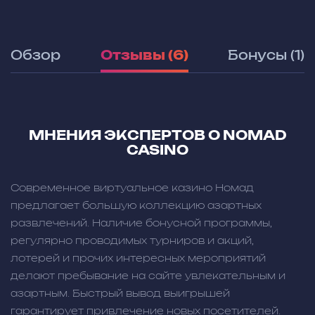
Обзор
Отзывы (6)
Бонусы (1)
МНЕНИЯ ЭКСПЕРТОВ О NOMAD
CASINO
Современное виртуальное казино Номад
предлагает большую коллекцию азартных
развлечений. Наличие бонусной программы,
регулярно проводимых турниров и акций,
лотерей и прочих интересных мероприятий
делают пребывание на сайте увлекательным и
азартным. Быстрый вывод выигрышей
гарантирует привлечение новых посетителей.