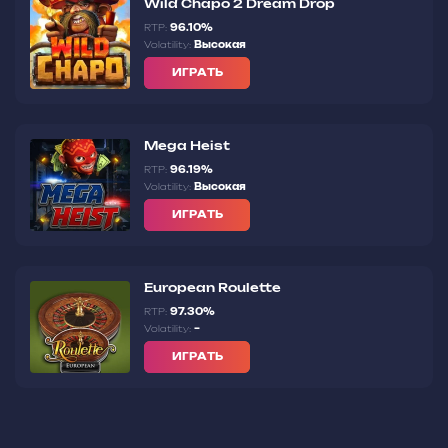
Wild Chapo 2 Dream Drop
RTP:
96.10%
Volatility:
Высокая
ИГРАТЬ
Mega Heist
RTP:
96.19%
Volatility:
Высокая
ИГРАТЬ
European Roulette
RTP:
97.30%
Volatility:
–
ИГРАТЬ