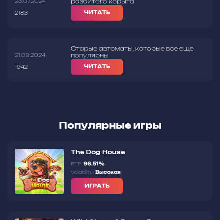
разбитого корыта
23.07.2024
ЧИТАТЬ
2183
Старые автоматы, которые все еще
популярны
21.09.2024
ЧИТАТЬ
1942
Популярные игры
The Dog House
RTP:
96.51%
Volatility:
Высокая
ИГРАТЬ