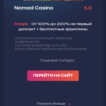
Nomad Casino
5.0
Бонус:
От 100% до 200% на первый
депозит + бесплатные фриспины
Огромная коллекция азартных
развлечений;
Наличие разделов Live и БК;
Качественное мобильное приложение.
Лицензия Curaçao
ПЕРЕЙТИ НА САЙТ
Показать больше