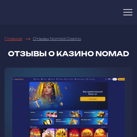
ДЕМО-ИГРЫ
ОБЗОРЫ КАЗИНО
Главная
Отзывы Nomad Casino
РУЛЕТКА
БЛЭКДЖЕК
БЛОГ
ОТЗЫВЫ О КАЗИНО NOMAD