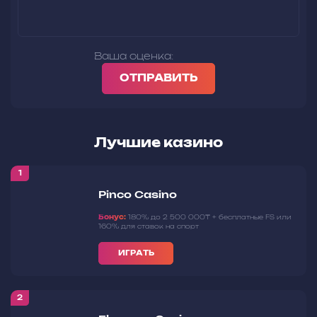
Ваша оценка:
ОТПРАВИТЬ
Лучшие казино
1
Pinco Casino
Бонус:
180% до 2 500 000₸ + бесплатные FS или
160% для ставок на спорт
ИГРАТЬ
2