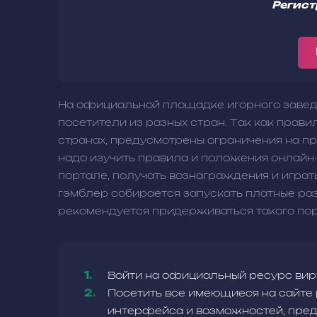
Регист
На официальной площадке игорного завед
посетители из разных стран. Так как прав
странах, предусмотрены ограничения на пр
надо изучить правила и положения онлайн-
портале, получать вознаграждения и играт
гэмблер собирается запускать платные раз
рекомендуется придерживаться такого поря
Войти на официальный ресурс вирт
Посетить все имеющиеся на сайте 
интерфейса и возможностей, пред