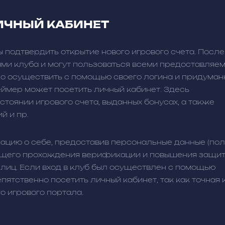
ЛИЧНЫЙ КАБИНЕТ
подтвердить открытие нового игрового счета. После
ами клуба и могут пользоваться всеми предоставляе
но осуществить с помощью своего логина и придуман
еймер может посетить личный кабинет. Здесь
оянии игрового счета, выданных бонусах, а также
й и пр.
цию о себе, предоставив персональные данные (пол
дующего прохождения верификации и повышения защи
х лиц. Если вход в клуб был осуществлен с помощью
ятственно посетить личный кабинет, так как точная 
о игрового портала.