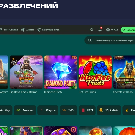
 РАЗВЛЕЧЕНИЙ