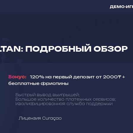
ДЕМО-ИГ
TAN: ПОДРОБНЫЙ ОБЗОР
Бонус:
120% на первый депозит от 2000₸ +
бесплатные фриспины
Быстрый вывод выигрышей;
Большое количество платежных сервисов;
Квалифицированная служба поддержки.
Лицензия Curaçao