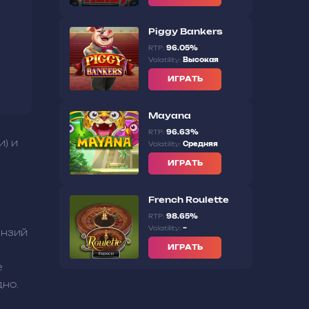
Piggy Bankers
RTP:
96.05%
Volatility:
Высокая
ИГРАТЬ
Mayana
RTP:
96.63%
) и
Volatility:
Средняя
ИГРАТЬ
French Roulette
RTP:
98.65%
Volatility:
–
ензий
ИГРАТЬ
е
но.