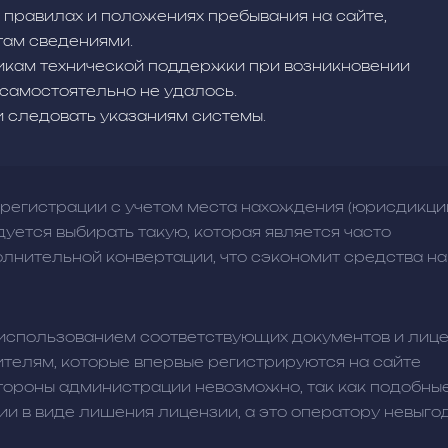
правилах и положениях пребывания на сайте,
там сведениями.
икам технической поддержки при возникновении
 самостоятельно не удалось.
и следовать указаниям системы.
регистрации с учетом места нахождения (юрисдикции
уется выбирать такую, которая является часто
лнительной конвертации, что сэкономит средства на
использованием соответствующих документов и лиц
ителям, которые впервые регистрируются на сайте
стороны администрации невозможно, так как подобны
и в виде лишения лицензии, а это оператору невыгод