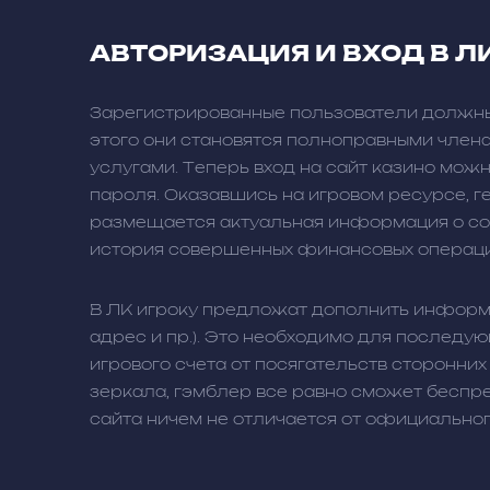
АВТОРИЗАЦИЯ И ВХОД В 
Зарегистрированные пользователи должны 
этого они становятся полноправными член
услугами. Теперь вход на сайт казино мож
пароля. Оказавшись на игровом ресурсе, г
размещается актуальная информация о сост
история совершенных финансовых операци
В ЛК игроку предложат дополнить информа
адрес и пр.). Это необходимо для после
игрового счета от посягательств сторонни
зеркала, гэмблер все равно сможет беспреп
сайта ничем не отличается от официальног