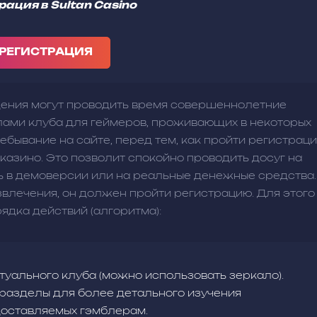
рация в Sultan Casino
РЕГИСТРАЦИЯ
ения могут проводить время совершеннолетние
илами клуба для геймеров, проживающих в некоторых
ебывание на сайте, перед тем, как пройти регистрац
казино. Это позволит спокойно проводить досуг на
ь в демоверсии или на реальные денежные средства.
влечения, он должен пройти регистрацию. Для этого
дка действий (алгоритма):
уального клуба (можно использовать зеркало).
разделы для более детального изучения
оставляемых гэмблерам.