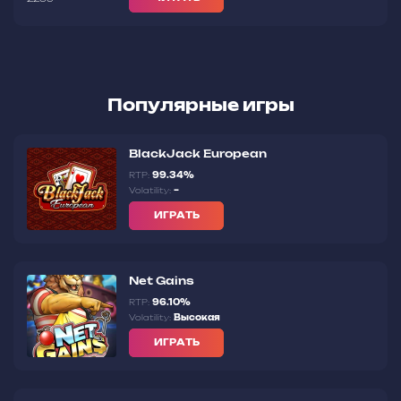
Популярные игры
BlackJack European
RTP:
99.34%
Volatility:
–
ИГРАТЬ
Net Gains
RTP:
96.10%
Volatility:
Высокая
ИГРАТЬ