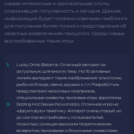
самые интересные и оригинальные слоты,
сохранившие популярность и сегодня. Данная
информация будет полезна новичкам гэмблинга
для получения более полного представления об
азартных развлечениях прошлого. Среди самых
востребованных такие игры:
Lucky Drink (Belatra). Отличный автомат на
актуальную для многих тему. На 15 активных
линиях выпадают такие изображения: алкоголик,
рыба на блюде, свеча, кружки и т.п. Разработчик
предусмотрел несколько сюрпризов,
специальные символы, призовые игры, фриспины.
Sizzling Hot Deluxe (Novomatic). Отличная игра на
«фруктовую» тематику. Аппарат очень старый, но
до сих пор востребован у пользователей,
поскольку оснащен высоким теоретическим
возвратом, призовыми и бонусными символами,