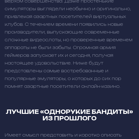
верхом совершенства. Даже простенькие
симуляторы выглядели необычно и оригинально,
привлекая азартных посетителей виртуальных
клубов. С течением времени появились новые
производители, выпускающие современные
сложные видеослоты, но проверенные временем
аппараты не были забыты. Огромная армия
геймеров запускает их и сегодня, получая
настоящее удовольствие. Ниже будут
представлены самые востребованные и
популярные эмуляторы, о которых до сих пор
помнят азартные посетители онлайн-казино.
ЛУЧШИЕ «ОДНОРУКИЕ БАНДИТЫ»
ИЗ ПРОШЛОГО
Имеет смысл представить и коротко описать