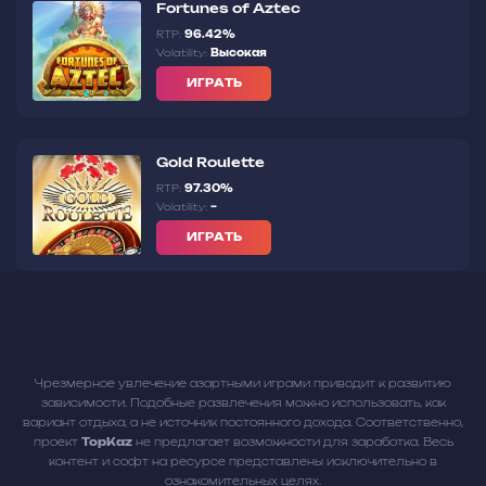
Fortunes of Aztec
RTP:
96.42%
Volatility:
Высокая
ИГРАТЬ
Gold Roulette
RTP:
97.30%
Volatility:
–
ИГРАТЬ
Чрезмерное увлечение азартными играми приводит к развитию
зависимости. Подобные развлечения можно использовать, как
вариант отдыха, а не источник постоянного дохода. Соответственно,
проект
TopKaz
не предлагает возможности для заработка. Весь
контент и софт на ресурсе представлены исключительно в
ознакомительных целях.