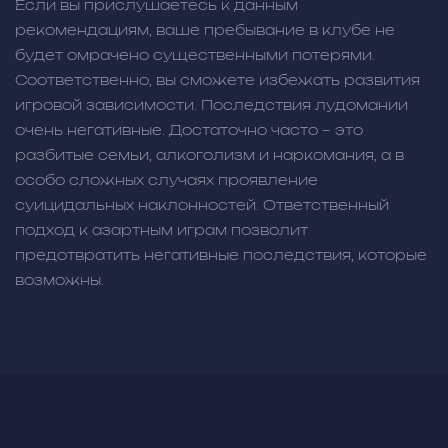
Если вы прислушаетесь к данным
рекомендациям, ваше пребывание в клубе не
будет омрачено существенными потерями.
Соответственно, вы сможете избежать развития
игровой зависимости. Последствия лудомании
очень негативные. Достаточно часто – это
разбитые семьи, алкоголизм и наркомания, а в
особо сложных случаях проявление
суицидальных наклонностей. Ответственный
подход к азартным играм позволит
предотвратить негативные последствия, которые
возможны.