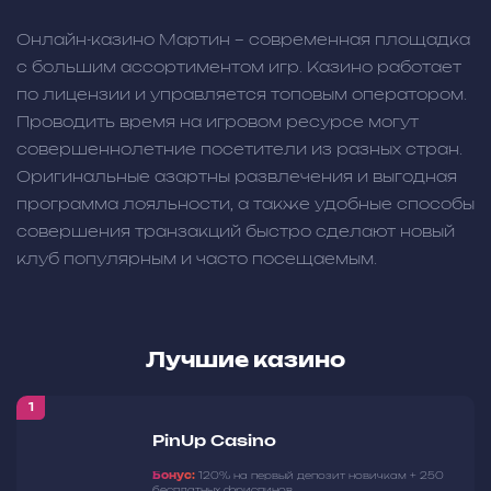
Онлайн-казино Мартин – современная площадка
с большим ассортиментом игр. Казино работает
по лицензии и управляется топовым оператором.
Проводить время на игровом ресурсе могут
совершеннолетние посетители из разных стран.
Оригинальные азартны развлечения и выгодная
программа лояльности, а также удобные способы
совершения транзакций быстро сделают новый
клуб популярным и часто посещаемым.
Лучшие казино
1
PinUp Casino
Бонус:
120% на первый депозит новичкам + 250
бесплатных фриспинов