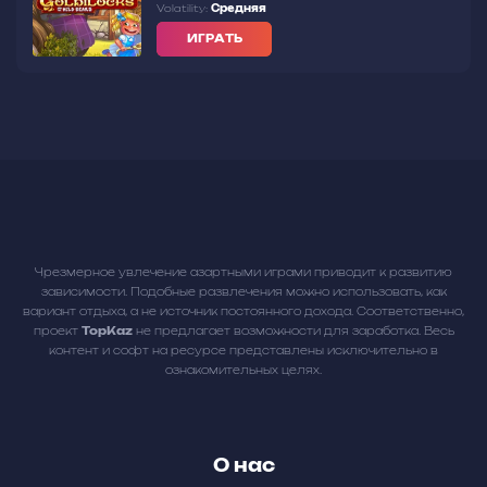
Volatility:
Средняя
ИГРАТЬ
Чрезмерное увлечение азартными играми приводит к развитию
зависимости. Подобные развлечения можно использовать, как
вариант отдыха, а не источник постоянного дохода. Соответственно,
проект
TopKaz
не предлагает возможности для заработка. Весь
контент и софт на ресурсе представлены исключительно в
ознакомительных целях.
О нас