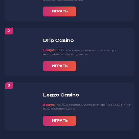
ИГРАТЬ
2
Drip Casino
Бонус:
150% к вашему первому депозиту +
выгодные акции и турниры
ИГРАТЬ
3
Legzo Casino
Бонус:
100% к первому депозиту до 180 000₸ + 10-
500 бесплатных FS
ИГРАТЬ