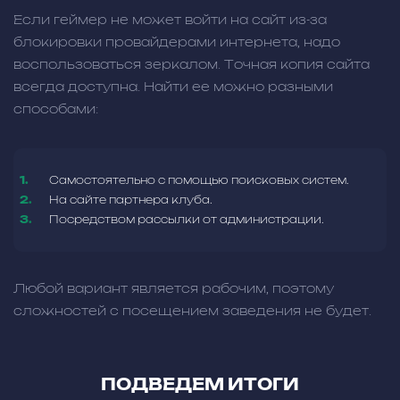
Если геймер не может войти на сайт из-за
блокировки провайдерами интернета, надо
воспользоваться зеркалом. Точная копия сайта
всегда доступна. Найти ее можно разными
способами:
Самостоятельно с помощью поисковых систем.
На сайте партнера клуба.
Посредством рассылки от администрации.
Любой вариант является рабочим, поэтому
сложностей с посещением заведения не будет.
ПОДВЕДЕМ ИТОГИ