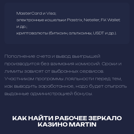
MasterCard и Visa;
электронные кошельки Piastrix, Neteller, FK Wallet
и др.;
криптовалюты (биткоин, альткоины, USDT и др.).
Пополнение счета и вывод выигрышей
производится без взимания комиссий. Сроки и
лимиты зависят от выбранных сервисов.
Участникам программы лояльности перед тем,
как выводить заработанное, надо будет отыграть
выданные администрацией бонусы.
КАК НАЙТИ РАБОЧЕЕ ЗЕРКАЛО
КАЗИНО MARTIN