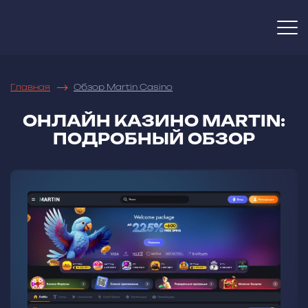
ДЕМО-ИГРЫ
ОБЗОРЫ КАЗИНО
Главная
Обзор Martin Casino
РУЛЕТКА
БЛЭКДЖЕК
БЛОГ
ОНЛАЙН КАЗИНО MARTIN:
ПОДРОБНЫЙ ОБЗОР