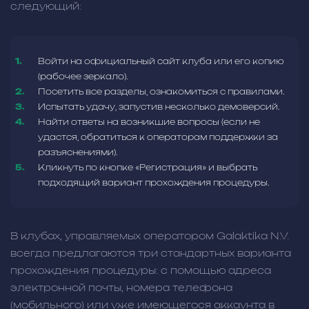
следующий:
Войти на официальный сайт клуба или его копию
(рабочее зеркало).
Посетить все разделы, ознакомиться с правилами.
Испытать удачу, запустив несколько демоверсий.
Найти ответы на возникшие вопросы (если не
удастся, обратиться к операторам поддержки за
разъяснениями).
Кликнуть по кнопке «Регистрация» и выбрать
подходящий вариант прохождения процедуры.
В клубах, управляемых оператором Galaktika N.V.
всегда предлагаются три стандартных варианта
прохождения процедуры: с помощью адреса
электронной почты, номера телефона
(мобильного) или уже имеющегося аккаунта в