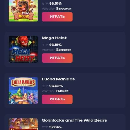
RTP:
96.51%
Volatility:
Высокая
ИГРАТЬ
Mega Heist
RTP:
96.19%
Volatility:
Высокая
ИГРАТЬ
Lucha Maniacs
RTP:
96.03%
Volatility:
Низкая
ИГРАТЬ
Goldilocks and The Wild Bears
RTP:
97.84%