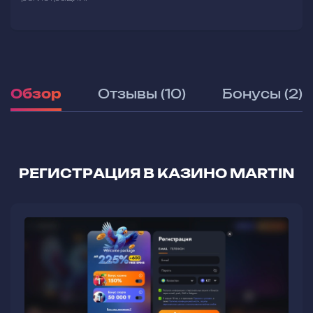
Обзор
Отзывы (10)
Бонусы (2)
РЕГИСТРАЦИЯ В КАЗИНО MARTIN