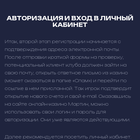
АВТОРИЗАЦИЯ И ВХОД В ЛИЧНЫЙ
КАБИНЕТ
Итак, второй этап регистрации начинается с
подтверждения адреса электронной почты.
После отправки краткой формы на проверку,
потенциальный клиент клуба должен зайти на
свою почту, открыть ответное письмо из казино
(может оказаться в папке «Спам») и перейти по
ссылке в нем присланной. Так игрок подтвердит
открытие нового счета и свой e-mail. Оказавшись
на сайте онлайн-казино Мартин, можно
использовать свои логин и пароль для
авторизации. Они уже являются действующими.
Далее рекомендуется посетить личный кабинет.