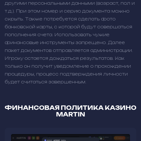
другими персональными данными (возраст, пол и
т.д.). При этом номер и серию документа можно
скрыть. Также потребуется сделать фото
банковской карты, с которой будут совершаться
пополнения счета. Использовать чужие
финансовые инструменты запрещено. Далее
пакет документов отправляется администрации.
Игроку остается дождаться результатов. Как
только он получит уведомление о прохождении
процедуры, процесс подтверждения личности
будет считаться завершенным.
ФИНАНСОВАЯ ПОЛИТИКА КАЗИНО
MARTIN