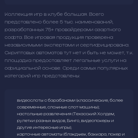
Коллекция игр в клубе большая. Всего
представлено более 5 тыс. наименований,
разработанных 75+ провайдерами азартного
софта. Все игровая продукция проверена
независимыми экспертами и сертифицирована.
Скриптовых автоматов тут нет и быть не может, т.к.
площадка предоставляет легальные услуги на
официальной основе. Среди самых популярных
категорий игр представлены:
видеослоты с барабанами (классические, более
современные, сложные слот-машины);
настольные развлечения (Техасский Холдем,
рулетки разных видов, Бинго, видеопокеры и
другие интересные игры);
карточные автоматы (блэкджек, баккара, покер и