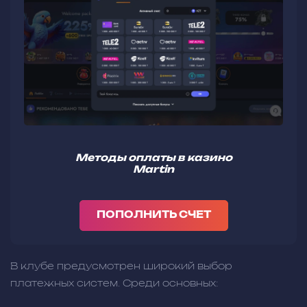
Методы оплаты в казино
Martin
ПОПОЛНИТЬ СЧЕТ
В клубе предусмотрен широкий выбор
платежных систем. Среди основных: