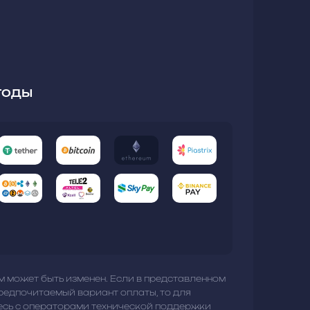
тоды
м может быть изменен. Если в представленном
редпочитаемый вариант оплаты, то для
есь с операторами технической поддержки