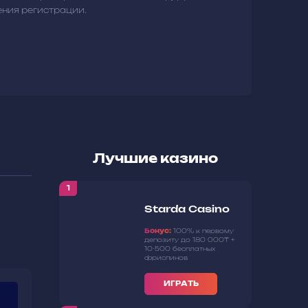
ния регистрации.
Лучшие казино
1
Starda Casino
Бонус:
100% к первому
депозиту до 180 000₸ +
10-500 бесплатных
фриспинов
ИГРАТЬ