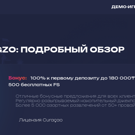
ДЕМО-ИГ
GZO: ПОДРОБНЫЙ ОБЗОР
Бонус:
100% к первому депозиту до 180 000₸ 
500 бесплатных FS
Отличные бонусные предложения для всех клиент
Регулярно разыгрываемый накопительный джекпо
Более 5 000 азартных развлечений от 50+ прова
Лицензия Curaçao