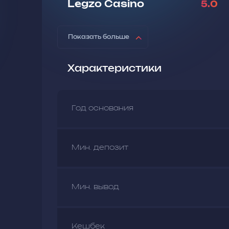
Legzo Casino
5.0
Показать больше
Характеристики
Год основания
Мин. депозит
Мин. вывод
Кешбек