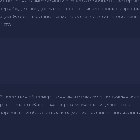
дит полезную информацию, а также разделы, которые
мблеру будет предложено полностью заполнить проф
ции. В расширенной анкете оставляются персональ
Это:
й посещений, совершенными ставками, полученными
рышей и т.д. Здесь же игрок может инициировать
пароль или обратиться к администрации с письменн