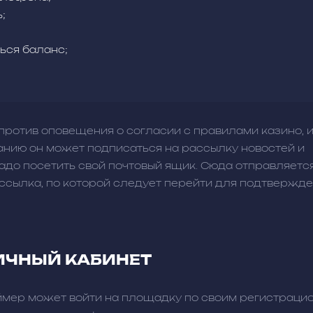
;
ься баланс;
против оповещения о согласии с правилами казино, 
анию он может подписаться на рассылку новостей и
адо посетить свой почтовый ящик. Сюда отправляетс
я ссылка, по которой следует перейти для подтвержд
ЛИЧНЫЙ КАБИНЕТ
ймер может войти на площадку по своим регистраци