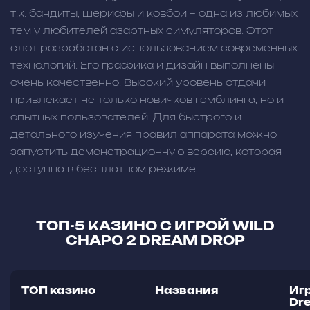
т.к. бандиты, шерифы и ковбои – одна из любимых
тем у любителей азартных симуляторов. Этот
слот разработан с использованием современных
технологий. Его графика и дизайн выполнены
очень качественно. Высокий уровень отдачи
привлекает не только новичков гэмблинга, но и
опытных пользователей. Для быстрого и
детального изучения правил аппарата можно
запустить демонстрационную версию, которая
доступна в бесплатном режиме.
ТОП-5 КАЗИНО С ИГРОЙ WILD
CHAPO 2 DREAM DROP
ТОП казино
Названия
Игр
Dr