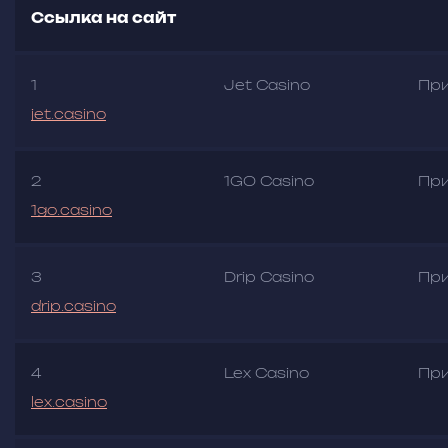
Ссылка на сайт
1
Jet Casino
При
jet.casino
2
1GO Casino
При
1go.casino
3
Drip Casino
При
drip.casino
4
Lex Casino
При
lex.casino