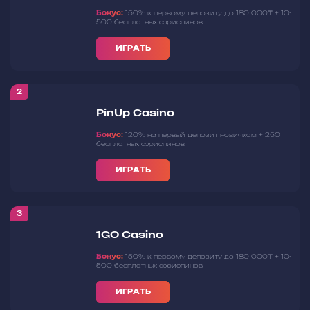
Бонус:
150% к первому депозиту до 180 000₸ + 10-
500 бесплатных фриспинов
ИГРАТЬ
2
PinUp Casino
Бонус:
120% на первый депозит новичкам + 250
бесплатных фриспинов
ИГРАТЬ
3
1GO Casino
Бонус:
150% к первому депозиту до 180 000₸ + 10-
500 бесплатных фриспинов
ИГРАТЬ