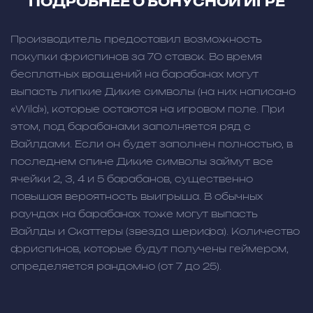
ПОДРОБНЕЕ О БОНУСНОЙ ИГРЕ
Производитель предоставил возможность
покупки фриспинов за 70 ставок. Во время
бесплатных вращений на барабанах могут
выпасть липкие Дикие символы (на них написано
«Wild»), которые остаются на игровом поле. При
этом, под барабанами заполняется ряд с
Вайлдами. Если он будет заполнен полностью, в
последнем спине Дикие символы займут все
ячейки 2, 3, 4 и 5 барабанов, существенно
повышая вероятность выигрыша. В обычных
раундах на барабанах тоже могут выпасть
Вайлды и Скаттеры (звезда шерифа). Количество
фриспинов, которые будут получены геймером,
определяется рандомно (от 7 до 25).