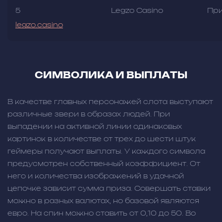
5
Legzo Casino
При
legzo.casino
СИМВОЛИКА И ВЫПЛАТЫ
В качестве главных персонажей слота выступают
различные звери в образах людей. При
выпадении на активной линии одинаковых
картинок в количестве от трех до шести штук
геймеры получают выплаты. У каждого символа
предусмотрен собственный коэффициент. От
него и количества изображений в удачной
цепочке зависит сумма приза. Совершать ставки
можно в разных валютах, но базовой являются
евро. На спин можно ставить от 0,10 до 50. Во