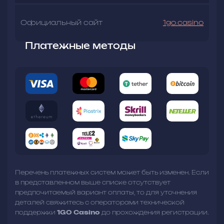
Официальный сайт
1go.casino
Платежные методы
Перечень платежных систем может быть изменен. Если
в представленном выше списке отсутствует
предпочитаемый вариант оплаты, то для уточнения
деталей свяжитесь с операторами технической
поддержки
1GO Casino
до прохождения регистрации.