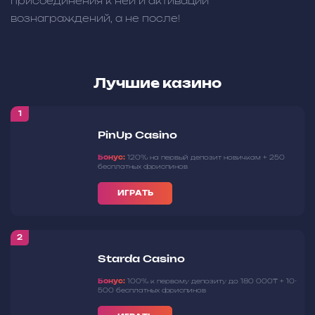
присоединения к ней и активации
вознаграждений, а не после!
Лучшие казино
1
PinUp Casino
Бонус:
120% на первый депозит новичкам + 250
бесплатных фриспинов
ИГРАТЬ
2
Starda Casino
Бонус:
100% к первому депозиту до 180 000₸ + 10-
500 бесплатных фриспинов