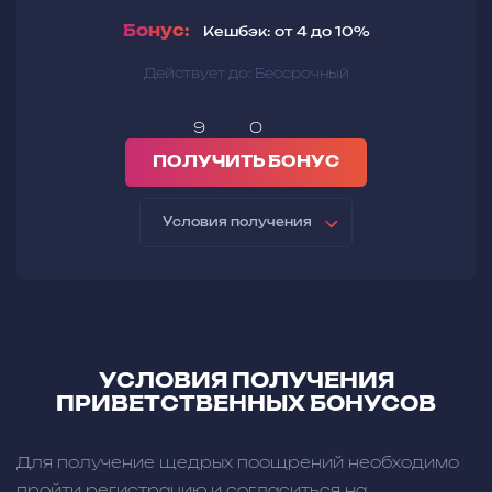
Бонус:
Кешбэк: от 4 до 10%
Действует до: Бессрочный
9
0
ПОЛУЧИТЬ БОНУС
Условия получения
Условия начисления
УСЛОВИЯ ПОЛУЧЕНИЯ
Начисление происходит автоматически
ПРИВЕТСТВЕННЫХ БОНУСОВ
каждый вторник с 9:00 до 10:00 (UTC).
Для получение щедрых поощрений необходимо
Кешбэк доступен пользователям, у которых
пройти регистрацию и согласиться на