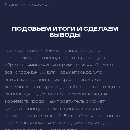
бывает ограничено.
ПОДОБЬЕМ ИТОГИ И СДЕЛАЕМ
ВЫВОДЫ
В онлайн-казино 1GO отличная бонусная
программа, но в первую очередь, следует
обратить внимание на приветственный пакет
вознаграждений для новых игроков. Это
выгодные презенты, которые позволяют
минимизировать расходы собственных средств.
Используя подарки от оператора, каждый
зарегистрированный посетитель сможет
существенно увеличить депозит за счет
полученных выигрышей. Важный момент: правила
программы лояльности следует изучить до