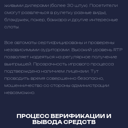
живыми дилерами (более 30 штук). Посетители
смогут развлечься в рулетку разные виды),
блэкджек, покер, баккара и другие интересные
слоты.
Все автоматы сертифицированы и проверены
независимыми аудиторами. Высокий уровень RTP
позволяет надеяться на регулярное получение
выигрышей. Прозрачность игрового процесса
подтверждена наличием лицензии. Тут
проводить время совершенно безопасно,
мошенничество со стороны администрации
невозможно.
ПРОЦЕСС ВЕРИФИКАЦИИ И
ВЫВОДА СРЕДСТВ