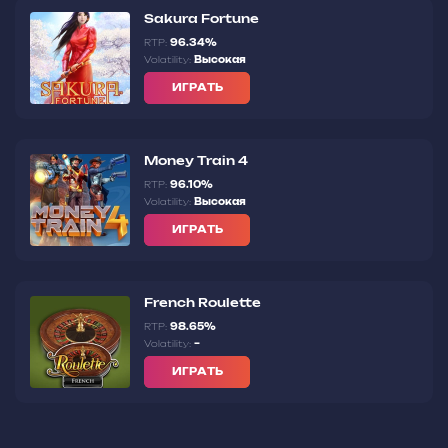
Sakura Fortune
RTP:
96.34%
Volatility:
Высокая
ИГРАТЬ
Money Train 4
RTP:
96.10%
Volatility:
Высокая
ИГРАТЬ
French Roulette
RTP:
98.65%
Volatility:
–
ИГРАТЬ