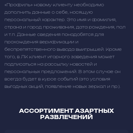
«Профиль» новому клиенту необходимо
дополнить данные о себе, носящую
персональный характер. Это имя и фамилия,
страна и город проживания, дата рождения, пол
и т.п. Данные сведения понадобятся для
прохождения верификации и
беспрепятственного вывода выигрышей. Кроме
того, в ЛК клиент игорного заведения может
подписаться на рассылку новостей и
персональных предложений. В этом случае он
всегда будет в курсе событий (это условия
выгодных акций, появление новых зеркал и пр.).
АССОРТИМЕНТ АЗАРТНЫХ
РАЗВЛЕЧЕНИЙ