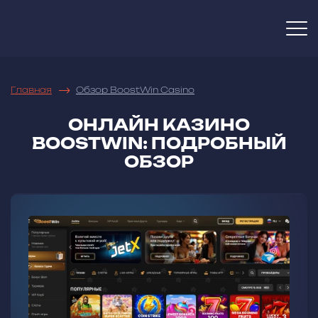
ДЕМО-ИГРЫ
ОБЗОРЫ КАЗИНО
Главная
Обзор BoostWin Casino
РУЛЕТКА
БЛЭКДЖЕК
БЛОГ
ОНЛАЙН КАЗИНО
BOOSTWIN: ПОДРОБНЫЙ
ОБЗОР