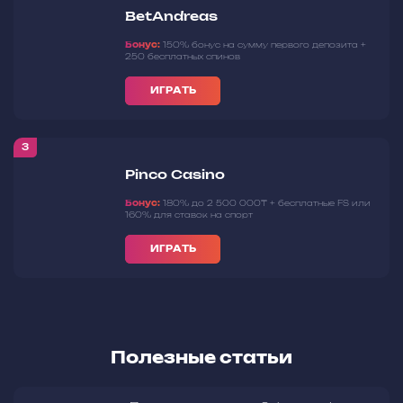
BetAndreas
Бонус:
150% бонус на сумму первого депозита +
250 бесплатных спинов
ИГРАТЬ
3
Pinco Casino
Бонус:
180% до 2 500 000₸ + бесплатные FS или
160% для ставок на спорт
ИГРАТЬ
Полезные статьи