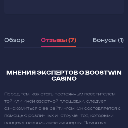
Обзор
Отзывы (7)
Бонусы (1)
МНЕНИЯ ЭКСПЕРТОВ О BOOSTWIN
CASINO
Перед тем, как стать постоянным посетителем
той или иной азартной площадки, следует
ознакомиться с ее рейтингом. Он составляется с
помощью различных инструментов, которыми
владеют независимые эксперты. Помогают