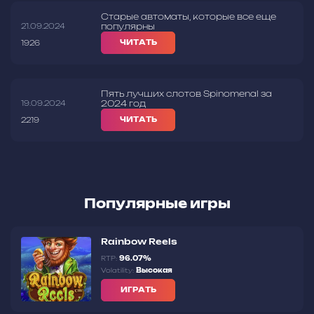
Старые автоматы, которые все еще
популярны
21.09.2024
ЧИТАТЬ
1926
Пять лучших слотов Spinomenal за
2024 год
19.09.2024
ЧИТАТЬ
2219
Популярные игры
Rainbow Reels
RTP:
96.07%
Volatility:
Высокая
ИГРАТЬ