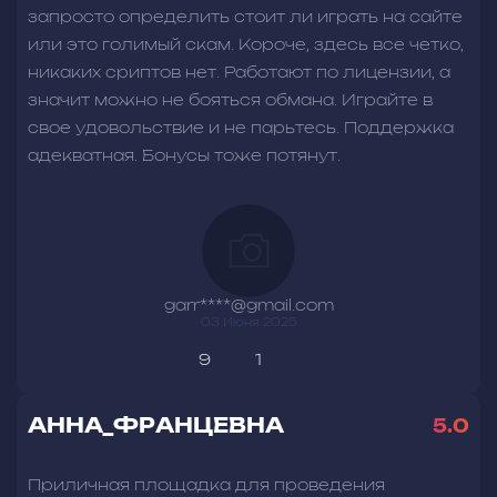
запросто определить стоит ли играть на сайте
или это голимый скам. Короче, здесь все четко,
никаких сриптов нет. Работают по лицензии, а
значит можно не бояться обмана. Играйте в
свое удовольствие и не парьтесь. Поддержка
адекватная. Бонусы тоже потянут.
garr****@gmail.com
03 Июня 2025
9
1
АННА_ФРАНЦЕВНА
5.0
Приличная площадка для проведения