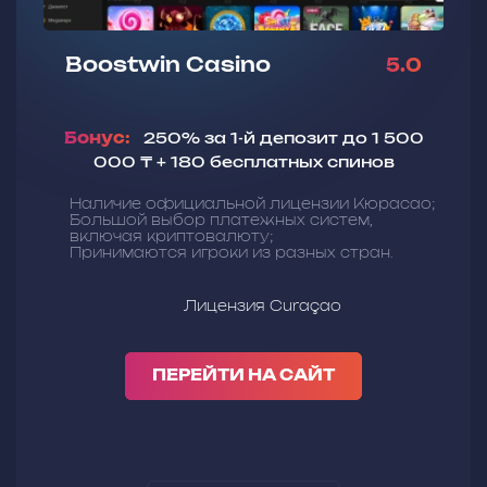
Boostwin Casino
5.0
Бонус:
250% за 1-й депозит до 1 500
000 ₸ + 180 бесплатных спинов
Наличие официальной лицензии Кюрасао;
Большой выбор платежных систем,
включая криптовалюту;
Принимаются игроки из разных стран.
Лицензия Curaçao
ПЕРЕЙТИ НА САЙТ