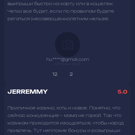
выигрыши быстро на карту или в кошелек.
Четко все будет, если по правилам будете
регаться (несовершеннолетним нельзя).
hu****@gmail.com
03 Июня 2025
12
2
JERREMMY
5.0
Приличное казино, хоть и новое. Понятно, что
сейчас конкуренция – мама не горюй. Так что
казикам приходится изощряться, чтобы народ
привлечь. Тут неплохие бонусы и розыгрыши