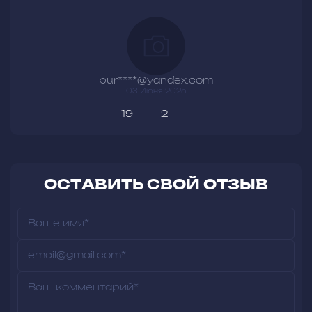
bur****@yandex.com
03 Июня 2025
19
2
ОСТАВИТЬ СВОЙ ОТЗЫВ