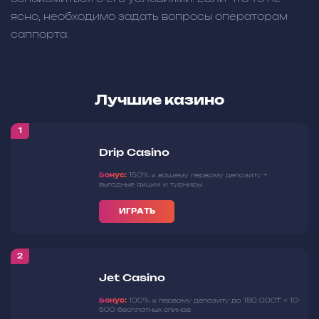
ясно, необходимо задать вопросы операторам
саппорта.
Лучшие казино
1
Drip Casino
Бонус:
150% к вашему первому депозиту +
выгодные акции и турниры
ИГРАТЬ
2
Jet Casino
Бонус:
100% к первому депозиту до 180 000₸ + 10-
500 бесплатных спинов