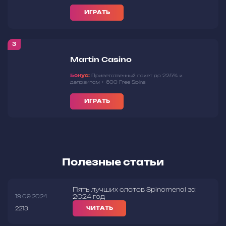
ИГРАТЬ
3
Martin Casino
Бонус:
Приветственный пакет до 225% к
депозитам + 600 Free Spins
ИГРАТЬ
Полезные статьи
Пять лучших слотов Spinomenal за
2024 год
19.09.2024
ЧИТАТЬ
2213