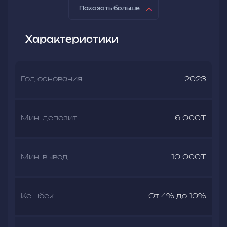
Показать больше
Характеристики
Год основания
2023
Мин. депозит
6 000₸
Мин. вывод
10 000₸
Кешбек
От 4% до 10%