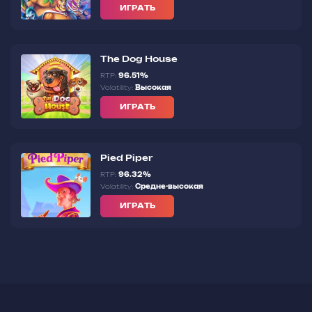
ИГРАТЬ
The Dog House
RTP:
96.51%
Volatility:
Высокая
ИГРАТЬ
Pied Piper
RTP:
96.32%
Volatility:
Средне-высокая
ИГРАТЬ