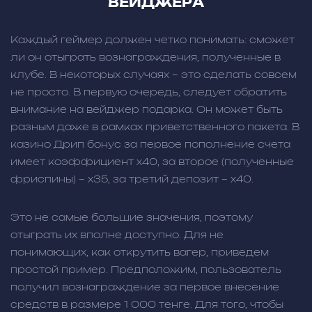
ВЕЙДЖЕРА
Каждый геймер должен четко понимать: сможет
ли он отыграть вознаграждения, полученные в
клубе. В некоторых случаях – это сделать совсем
не просто. В первую очередь, следует обратить
внимание на вейджер подарка. Он может быть
разным даже в рамках приветственного пакета. В
казино Дрип бонус за первое пополнение счета
имеет коэффициент х40, за второе (полученные
фриспины) – х35, за третий депозит – х40.
Это не самые большие значения, поэтому
отыграть их вполне доступно. Для не
понимающих, как открутить вагер, приведем
простой пример. Предположим, пользователь
получил вознаграждение за первое внесение
средств в размере 1 000 тенге. Для того, чтобы