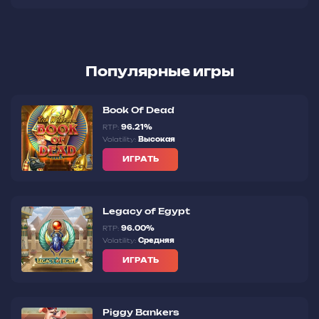
Популярные игры
Book Of Dead
RTP:
96.21%
Volatility:
Высокая
ИГРАТЬ
Legacy of Egypt
RTP:
96.00%
Volatility:
Средняя
ИГРАТЬ
Piggy Bankers