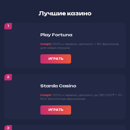
Лучшие казино
1
Play Fortuna
Бонус:
100% к первому депозиту + 90 фрипинов
для новых игроков
ИГРАТЬ
2
Starda Casino
Бонус:
100% к первому депозиту до 180 000₸ + 10-
500 бесплатных фриспинов
ИГРАТЬ
3