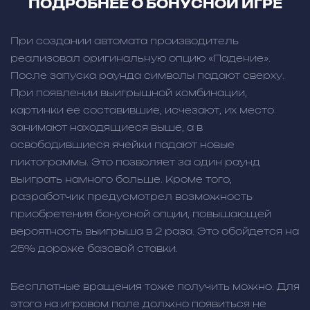
ПОДРОБНЕЕ О БОНУСНОЙ ИГРЕ
При создании автомата производитель
реализовал оригинальную опцию «Падение».
После запуска раунда символы падают сверху.
При появлении выигрышной комбинации,
картинки ее составившие, исчезают, их место
занимают находящиеся выше, а в
освободившиеся ячейки падают новые
пиктограммы. Это позволяет за один раунд
выиграть намного больше. Кроме того,
разработчик предусмотрел возможность
приобретения бонусной опции, повышающей
вероятность выигрыша в 2 раза. Это обойдется на
25% дороже базовой ставки.
Бесплатные вращения тоже получить можно. Для
этого на игровом поле должно появиться не