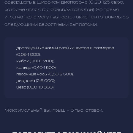
совершать в широком диапазоне (0,20-125 евро,
которые являются базовой валютой). Во время
игры на поле могут выпасть такие пиктограммы со
следующими вероятными выплатами:
драгоценные камни разных цветов и размеров
(0,05-1 000);
кубок (0,30-1 200);
кольцо (0,40-1 500);
песочные часы (0,50-2 500);
диадема (2-5 000);
Зевс (0,60-10 000).
Максимальный выигрыш – 5 тыс. ставок.