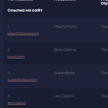
Ol
Ссылка на сайт
1
PlayFortuna
При
playfortuna.com
2
Booi Casino
При
booi.com
3
SuperBoss
При
superboss.com
4
Lex Casino
При
lex.casino