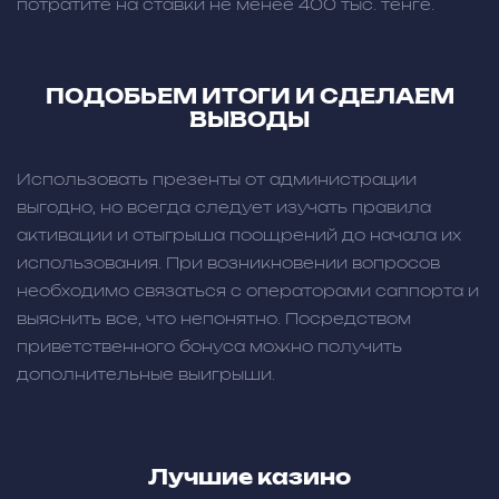
потратите на ставки не менее 400 тыс. тенге.
ПОДОБЬЕМ ИТОГИ И СДЕЛАЕМ
ВЫВОДЫ
Использовать презенты от администрации
выгодно, но всегда следует изучать правила
активации и отыгрыша поощрений до начала их
использования. При возникновении вопросов
необходимо связаться с операторами саппорта и
выяснить все, что непонятно. Посредством
приветственного бонуса можно получить
дополнительные выигрыши.
Лучшие казино