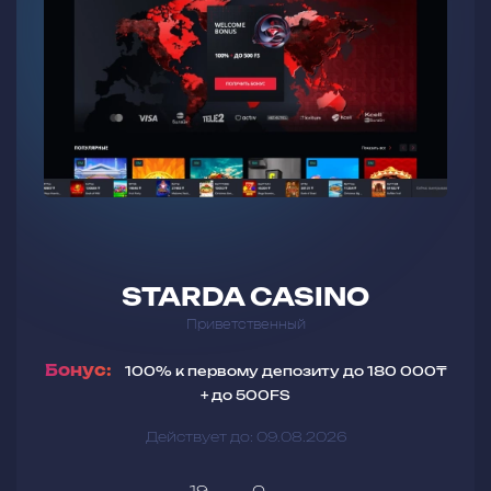
STARDA CASINO
Приветственный
Бонус:
100% к первому депозиту до 180 000₸
+ до 500FS
Действует до: 09.08.2026