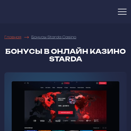
ДЕМО-ИГРЫ
ОБЗОРЫ КАЗИНО
Главная
Бонусы Starda Casino
РУЛЕТКА
БЛЭКДЖЕК
БЛОГ
БОНУСЫ В ОНЛАЙН КАЗИНО
STARDA