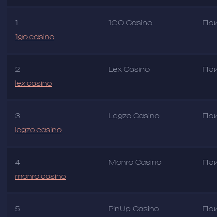
1
1GO Casino
При
1go.casino
2
Lex Casino
При
lex.casino
3
Legzo Casino
При
legzo.casino
4
Monro Casino
При
monro.casino
5
PinUp Casino
При