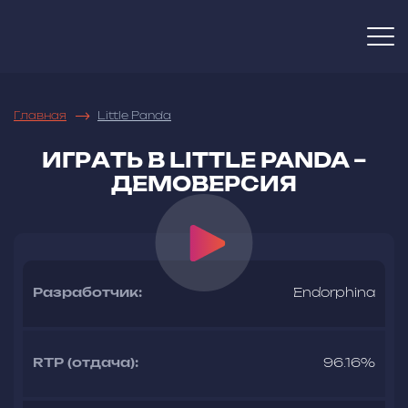
ДЕМО-ИГРЫ
ОБЗОРЫ КАЗИНО
Главная
Little Panda
РУЛЕТКА
БЛЭКДЖЕК
БЛОГ
ИГРАТЬ В LITTLE PANDA –
ДЕМОВЕРСИЯ
Разработчик:
Endorphina
RTP (отдача):
96.16%