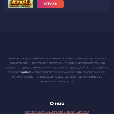
ИГРАТЬ
Чрезмерное увлечение азартными играми приводит к развитию
зависимости. Подобные развлечения можно использовать, как
вариант отдыха, а не источник постоянного дохода. Соответственно,
проект
TopKaz
не предлагает возможности для заработка. Весь
контент и софт на ресурсе представлены исключительно в
ознакомительных целях.
О нас
Политика конфиденциальности