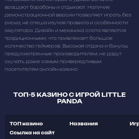
вращают барабаны и отдыхают. Наличие
демонстрационной версии позволяет играть без
риска, не спеша изучая правила и особенности
эмулятора. Дизайн и механика слота являются
традиционными, что привлекает большое
количество геймеров. Высокая отдача и бонусы,
предусмотренные производителем, не дадут
скучать даже самым привередливым
посетителям онлайн-казино.
ТОП-5 КАЗИНО С ИГРОЙ LITTLE
PANDA
ТОП казино
Названия
Игр
Ссылка на сайт