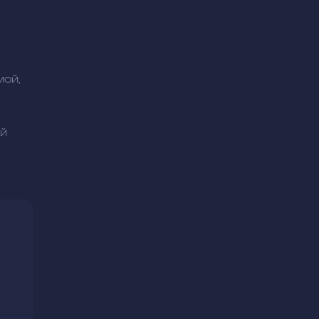
мой,
ий