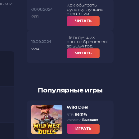
мым и
Как обыграть
рулетку: лучшие
08.08.2024
стратегии
2191
ЧИТАТЬ
Пять лучших
слотов Spinomenal
19.09.2024
за 2024 год
2214
ЧИТАТЬ
Популярные игры
Wild Duel
RTP:
96.11%
Volatility:
Высокая
ИГРАТЬ