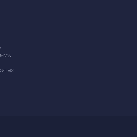
ь
мму,
ежных