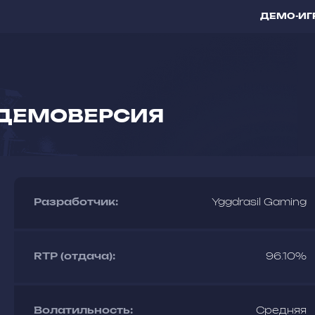
ДЕМО-ИГ
– ДЕМОВЕРСИЯ
Разработчик:
Yggdrasil Gaming
RTP (отдача):
96.10%
Волатильность:
Средняя