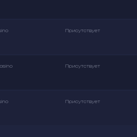
sino
Присутствует
asino
Присутствует
sino
Присутствует